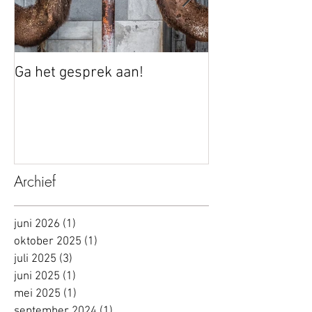
Ga het gesprek aan!
Autonomie vers
bouwen aan ver
werkt
Archief
juni 2026
(1)
1 post
oktober 2025
(1)
1 post
juli 2025
(3)
3 posts
juni 2025
(1)
1 post
mei 2025
(1)
1 post
september 2024
(1)
1 post