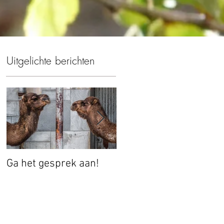
Uitgelichte berichten
l
Ga het gesprek aan!
Autonomie versus
Controle: bouwen aan
vertrouwen dat werkt