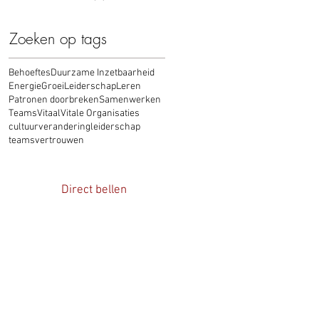
Zoeken op tags
Behoeftes
Duurzame Inzetbaarheid
Energie
Groei
Leiderschap
Leren
Patronen doorbreken
Samenwerken
Teams
Vitaal
Vitale Organisaties
cultuurverandering
leiderschap
teams
vertrouwen
Direct bellen
d Mimmel:
8822