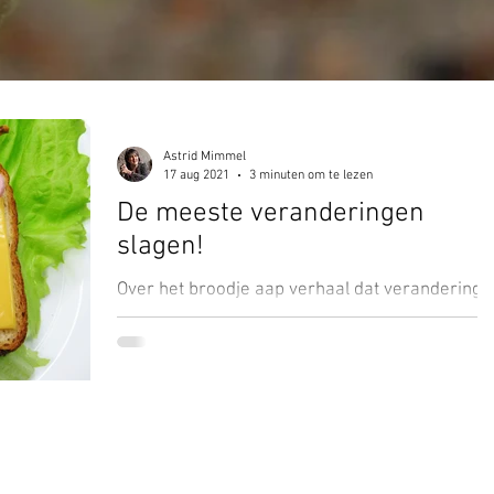
Astrid Mimmel
17 aug 2021
3 minuten om te lezen
De meeste veranderingen
slagen!
Over het broodje aap verhaal dat verandering
niet slaagt….. Word jij ook een beetje moe van a
die doemberichten? Dat 70 procent van de...