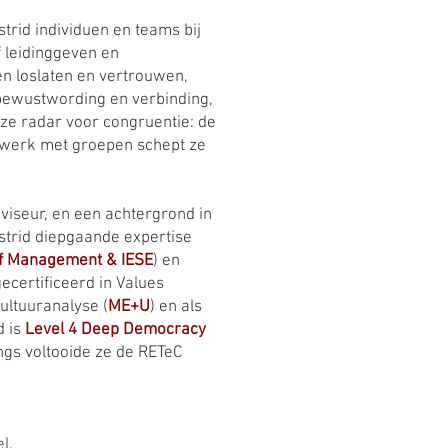
trid individuen en teams bij
f leidinggeven en
en loslaten en vertrouwen,
bewustwording en verbinding,
oze radar voor congruentie: de
r werk met groepen schept ze
dviseur, en een achtergrond in
Astrid diepgaande expertise
f Management & IESE
) en
gecertificeerd in Values
cultuuranalyse (
ME+U
) en als
d is
Level 4 Deep Democracy
ngs voltooide ze de RETeC
l.