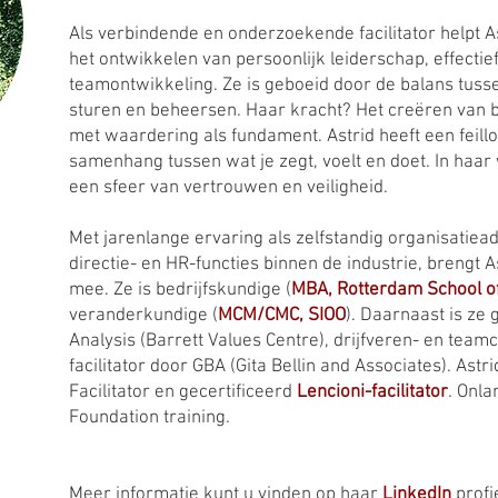
Als verbindende en onderzoekende facilitator helpt As
het ontwikkelen van persoonlijk leiderschap, effectie
teamontwikkeling. Ze is geboeid door de balans tuss
sturen en beheersen. Haar kracht? Het creëren van 
met waardering als fundament. Astrid heeft een feill
samenhang tussen wat je zegt, voelt en doet. In haa
een sfeer van vertrouwen en veiligheid.
Met jarenlange ervaring als zelfstandig organisatiea
directie- en HR-functies binnen de industrie, brengt 
mee. Ze is bedrijfskundige (
MBA, Rotterdam School o
veranderkundige (
MCM/CMC, SIOO
). Daarnaast is ze 
Analysis (Barrett Values Centre), drijfveren- en team
facilitator door GBA (Gita Bellin and Associates). Astri
Facilitator en gecertificeerd
Lencioni-facilitator
. Onla
Foundation training.
Meer informatie kunt u vinden op haar
LinkedIn
profie