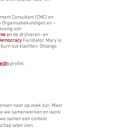
ement Consultant (CMC) en
 Organisatiekundigen en –
assing van
yse
en
de drijfveren- en
Democracy
Facilitator. Mary is
 burn out klachten. Onlangs
edIn
profiel.
mensen naar op zoek zijn. Maar
r hoe we samenwerken en werk
 we samen een context
chap laten zien.