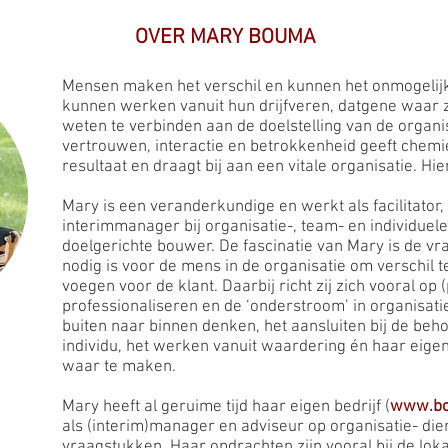
OVER MARY BOUMA
Mensen maken het verschil en kunnen het onmogelijk
kunnen werken vanuit hun drijfveren, datgene waar z
weten te verbinden aan de doelstelling van de organ
vertrouwen, interactie en betrokkenheid geeft chemi
resultaat en draagt bij aan een vitale organisatie. Hi
Mary is een veranderkundige en werkt als facilitator
interimmanager bij organisatie-, team- en individuele 
doelgerichte bouwer. De fascinatie van Mary is de vr
nodig is voor de mens in de organisatie om verschil 
voegen voor de klant. Daarbij richt zij zich vooral op 
professionaliseren en de ‘onderstroom’ in organisatie
buiten naar binnen denken, het aansluiten bij de beho
individu, het werken vanuit waardering én haar eig
waar te maken.
Mary heeft al geruime tijd haar eigen bedrijf (
www.bo
als (interim)manager en adviseur op organisatie- die
vraagstukken. Haar opdrachten zijn vooral bij de loka