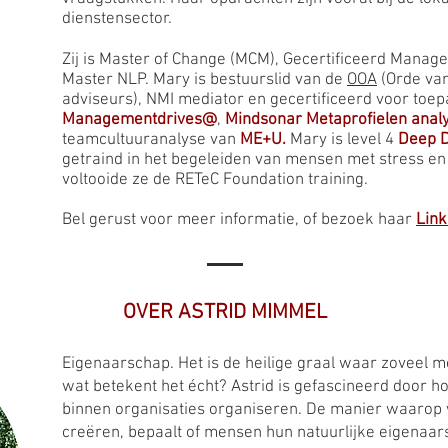
dienstensector.
Zij is Master of Change (MCM), Gecertificeerd Manag
Master NLP. Mary is bestuurslid van de
OOA
(Orde van
adviseurs), NMI mediator en gecertificeerd voor toep
Managementdrives@
,
Mindsonar Metaprofielen anal
teamcultuuranalyse van
ME+U.
Mary is level 4
Deep 
getraind in het begeleiden van mensen met stress en
voltooide ze de RETeC Foundation training.
Bel gerust voor meer informatie, of bezoek haar
Link
OVER ASTRID MIMMEL
Eigenaarschap. Het is de heilige graal waar zoveel 
wat betekent het écht? Astrid is gefascineerd doo
binnen organisaties organiseren. De manier waarop
creëren, bepaalt of mensen hun natuurlijke eigenaars