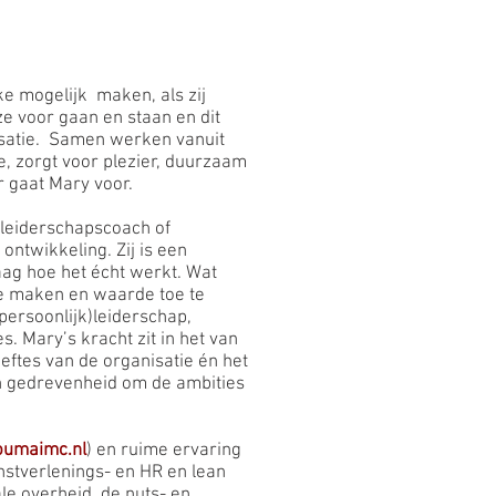
e mogelijk maken, als zij
e voor gaan en staan en dit
isatie. Samen werken vanuit
e, zorgt voor plezier, duurzaam
er gaat Mary voor.
, leiderschapscoach of
ontwikkeling. Zij is een
aag hoe het écht werkt. Wat
te maken en waarde toe te
(persoonlijk)leiderschap,
s. Mary’s kracht zit in het van
eftes van de organisatie én het
en gedrevenheid om de ambities
umaimc.nl
) en ruime ervaring
nstverlenings- en HR en lean
le overheid, de nuts- en