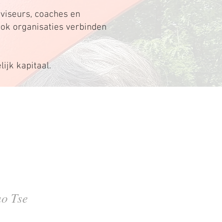
dviseurs, coaches en
ook organisaties verbinden
ijk kapitaal.
ao Tse