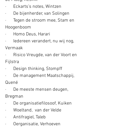
·      Eckarts’s notes, Wintzen
·      De bijenherder, van Solingen
·      Tegen de stroom mee, Stam en 
Hoogenboom
·      Homo Deus, Harari
·      Iedereen verandert, nu wij nog, 
Vermaak
·      Risico Vreugde, van der Voort en 
Fijlstra
·      Design thinking, Stompff
·      De management Maatschappij, 
Quené
·      De meeste mensen deugen, 
Bregman
·      De organisatiefilosoof, Kuiken
·      Woeltand,  van der Velde
·      Antifragiel, Taleb
·      Oerganisatie, Verhoeven