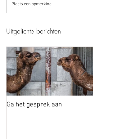
Plaats een opmerking...
Uitgelichte berichten
Ga het gesprek aan!
Autonomie vers
bouwen aan ver
werkt