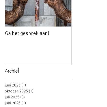
Ga het gesprek aan!
Autonomie vers
bouwen aan ver
werkt
Archief
juni 2026
(1)
1 post
oktober 2025
(1)
1 post
juli 2025
(3)
3 posts
juni 2025
(1)
1 post