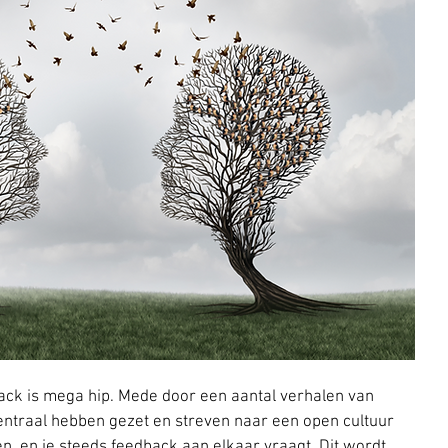
ack is mega hip. Mede door een aantal verhalen van 
entraal hebben gezet en streven naar een open cultuur 
, en je steeds feedback aan elkaar vraagt. Dit wordt 