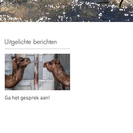
Uitgelichte berichten
Ga het gesprek aan!
Autonomie versus Controle:
bouwen aan vertrouwen da
werkt