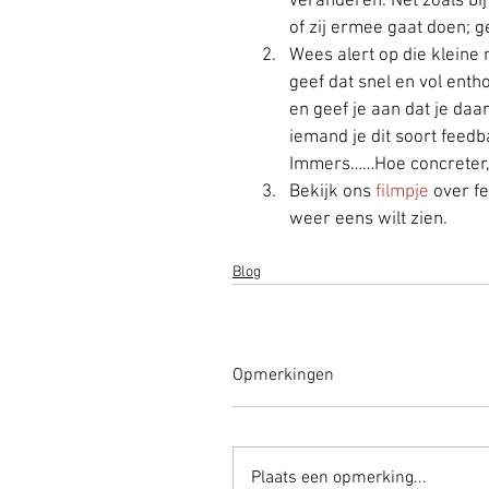
veranderen. Net zoals bij
of zij ermee gaat doen; g
Wees alert op die kleine
geef dat snel en vol enth
en geef je aan dat je daa
iemand je dit soort feedb
Immers……Hoe concreter, 
Bekijk ons 
filmpje
 over f
weer eens wilt zien. 
Blog
Opmerkingen
Plaats een opmerking...