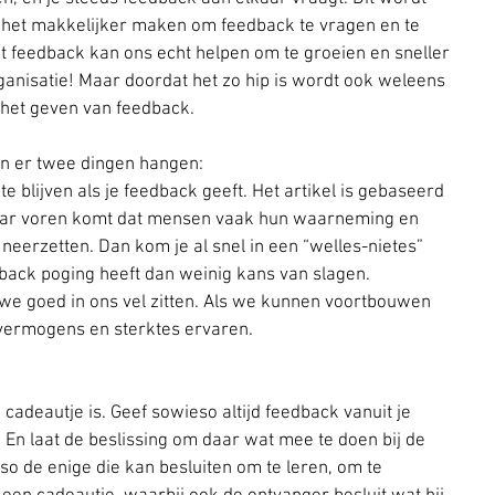
e het makkelijker maken om feedback te vragen en te 
nt feedback kan ons echt helpen om te groeien en sneller 
organisatie! Maar doordat het zo hip is wordt ook weleens 
 het geven van feedback.
ven er twee dingen hangen: 
 te blijven als je feedback geeft. Het artikel is gebaseerd 
aar voren komt dat mensen vaak hun waarneming en 
neerzetten. Dan kom je al snel in een “welles-nietes” 
dback poging heeft dan weinig kans van slagen.  
 we goed in ons vel zitten. Als we kunnen voortbouwen 
vermogens en sterktes ervaren. 
adeautje is. Geef sowieso altijd feedback vanuit je 
 En laat de beslissing om daar wat mee te doen bij de 
so de enige die kan besluiten om te leren, om te 