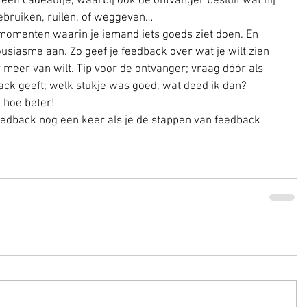
 een cadeautje, waarbij ook de ontvanger besluit wat hij 
ebruiken, ruilen, of weggeven…  
 momenten waarin je iemand iets goeds ziet doen. En 
ousiasme aan. Zo geef je feedback over wat je wilt zien 
r meer van wilt. Tip voor de ontvanger; vraag dóór als 
ack geeft; welk stukje was goed, wat deed ik dan? 
hoe beter!  
eedback nog een keer als je de stappen van feedback 