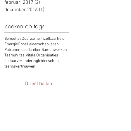
februari 2017
(2)
2 posts
december 2016
(1)
1 post
Zoeken op tags
Behoeftes
Duurzame Inzetbaarheid
Energie
Groei
Leiderschap
Leren
Patronen doorbreken
Samenwerken
Teams
Vitaal
Vitale Organisaties
cultuurverandering
leiderschap
teams
vertrouwen
Direct bellen
d Mimmel:
8822